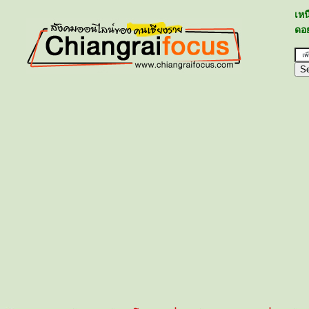
เห
ดอย