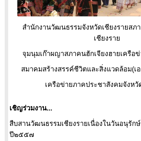
สำนักงานวัฒนธรรมจังหวัดเชียงรายสภา
เชียงราย
จุมนุมเก๊าผญาสภาคนฮักเจียงฮายเครือข่
สมาคมสร้างสรรค์ชีวิตและสิ่งแวดล้อม(เ
เครือข่ายภาคประชาสังคมจังหวั
เชิญร่วมงาน...
สืบสานวัฒนธรรมเชียงรายเนื่องในวันอนุรั
ปี๒๕๕๗