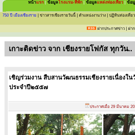
หน้า
แรก
|
ข้อมูล
โรงแรม-ที่พัก
|
ข้อมูล
แหล่ง
ท่องเที่ยว
|
ข้อม
750 ปี เมืองเชียงราย
|
ข่าวสารเชียงรายวันนี้
|
ตำแหน่งงานว่าง
|
ปฏิทินท่องเที่ยว
ฝากประกาศข่าว
|
ฝาก
เกาะติดข่าว จาก เชียงรายโฟกัส ทุกวัน..
เชิญร่วมงาน สืบสานวัฒนธรรมเชียงรายเนื่องในว
ประจำปี๒๕๕๗
ประกาศเมื่อ
29 มีนาคม 2014