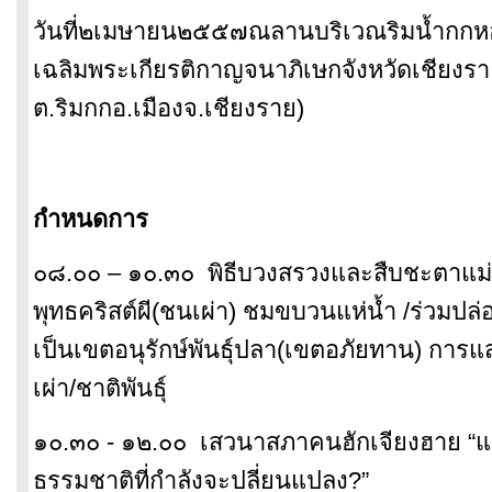
วันที่๒เมษายน๒๕๕๗ณลานบริเวณริมน้ำกกหอ
เฉลิมพระเกียรติกาญจนาภิเษกจังหวัดเชียงราย
ต.ริมกกอ.เมืองจ.เชียงราย)
กำหนดการ
๐๘.๐๐ – ๑๐.๓๐ พิธีบวงสรวงและสืบชะตาแม
พุทธคริสต์ผี(ชนเผ่า)
ชมขบวนแห่น้ำ /ร่วมปล่อ
เป็นเขตอนุรักษ์พันธุ์ปลา(เขตอภัยทาน)
การแ
เผ่า/ชาติพันธุ์
๑๐.๓๐ - ๑๒.๐๐ เสวนาสภาคนฮักเจียงฮาย “แ
ธรรมชาติที่กำลังจะปลี่ยนแปลง?”