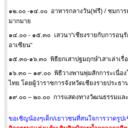
๑๒.๐๐ -๑๔.๐๐ อาหารกลางวัน(ฟรี) / ชมก
มากมาย
๑๔.๐๐ - ๑๕.๓๐ เสวนา”เชียงรายกับการอนุรัก
อาเซียน”
๑๕.๓๐-๑๖.๓๐ พิธียกเสาปฐมฤกษ์”เสาเล่าเรื่อ
๑๖.๓๐ – ๑๙.๐๐ พิธีวางพานพุ่มสักการะเนื่อง
ไทย
โดยผู้ว่าราชการจังหวัดเชียงรายประธาน
๑๙.๐๐ – ๒๐.๐๐ การแสดงทางวัฒนธรรมและชา
ขอเชิญน้องๆเด็ก/เยาวชนที่สนใจการวาดรูปเ