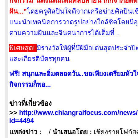
กิจกรรม”แต่งแต้มเติมศิลป์สายน้ำกกจากอดีต..
ฝัน...”
โดยครูศิลปินใจดีจากเครือข่ายศิลปิ
แนะนำเทคนิคการวาดรูปอย่างใกล้ชิดโดยมีอุ
ตามความฝันและจินตนาการได้เต็มที่ ..
พิเศษสุด!
มีรางวัลให้ผู้ที่มีฝีมือเด่นสุดปร
และเกียรติบัตรทุกคน
ฟรี! สนุกและอิ่มตลอดวัน..ขอเพียงเตรียมหั
กิจกรรมก็พอ...
ข่าวที่เกี่ยวข้อง
>>
http://www.chiangraifocus.com/news/
id=4494
แหล่งข่าว :
/
นำเสนอโดย :
เชียงรายโฟกั