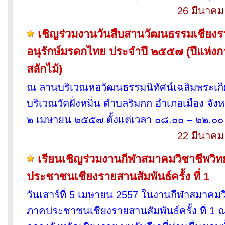
26 มีนาคม
เชิญร่วมงานวันสืบสานวัฒนธรรมเชียงรา
อนุรักษ์มรดกไทย ประจําปี ๒๕๕๗ (ปีแห่
สลักไม้)
ณ ลานบริเวณหอวัฒนธรรมนิทัศน์เฉลิมพระเก
บริเวณวัดฝั่งหมิ่น ตำบลริมกก อำเภอเมือง จังห
๒ เมษายน ๒๕๕๗ ตั้งแต่เวลา ๐๘.๐๐ – ๒๒.๐๐
22 มีนาคม
เรียนเชิญร่วมงานกีฬาสมาคมวิชาชีพวิทย
ประชาชนเชียงรายสานสัมพันธ์ครั้ง ที่ 1
วันเสาร์ที่ 5 เมษายน 2557 ในงานกีฬาสมาคมวิ
ภาคประชาชนเชียงรายสานสัมพันธ์ครั้ง ที่ 1 