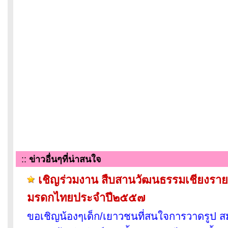
::
ข่าวอื่นๆที่น่าสนใจ
เชิญร่วมงาน สืบสานวัฒนธรรมเชียงรายเน
มรดกไทยประจำปี๒๕๕๗
ขอเชิญน้องๆเด็ก/เยาวชนที่สนใจการวาดรูป ส