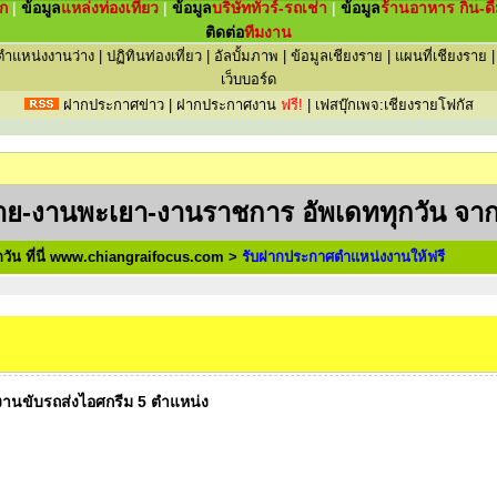
ัก
|
ข้อมูล
แหล่ง
ท่องเที่ยว
|
ข้อมูล
บริษัททัวร์-รถเช่า
|
ข้อมูล
ร้านอาหาร กิน-ดื
ติดต่อ
ทีมงาน
ตำแหน่งงานว่าง
|
ปฏิทินท่องเที่ยว
|
อัลบั้มภาพ
|
ข้อมูลเชียงราย
|
แผนที่เชียงราย
เว็บบอร์ด
ฝากประกาศข่าว
|
ฝากประกาศงาน
ฟรี!
|
เฟสบุ๊กเพจ:เชียงรายโฟกัส
าย-งานพะเยา-งานราชการ อัพเดททุกวัน จาก
วัน ที่นี่ www.chiangraifocus.com >
รับฝากประกาศตำแหน่งงานให้ฟรี
งานขับรถส่งไอศกรีม 5 ตำแหน่ง