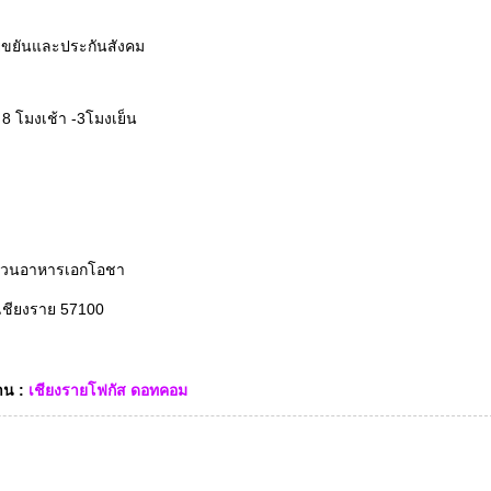
ี้ยขยันและประกันสังคม
 โมงเช้า -3โมงเย็น
บสวนอาหารเอกโอชา
.เชียงราย 57100
าน :
เชียงรายโฟกัส ดอทคอม