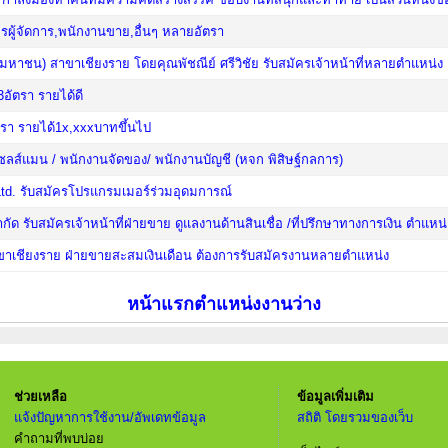
ัครผู้จัดการ,พนักงานขาย,อื่นๆ หลายอัตรา
(มหาชน) สาขาเชียงราย โดยคุณพัชณีย์ ศรีวิชัย รับสมัครเจ้าหน้าที่หลายตำแหน่ง
อัตรา รายได้ดี
ัตรา รายได้1x,xxxบาทขึ้นไป
/เซลส์แมน / พนักงานจัดของ/ พนักงานบัญชี (หจก พิสิษฐ์กลการ)
Ltd. รับสมัครโปรแกรมเมอร์ร่วมอุดมการณ์
ำกัด รับสมัครเจ้าหน้าที่ฝ่ายขาย ดูแลงานด้านสินเชื่อ /ที่ปรึกษาทางการเงิน ตำแห
สาขาเชียงราย ฝ่ายขายสะสมเงินเดือน ต้องการรับสมัครงานหลายตำแหน่ง
หน้าแรกตำแหน่งงานว่าง
ช่วยเหลือ
ข้อมูลเพิ่มเติม
แจ้งปัญหาการใช้งาน/อัพเดทข้อมูล
สถิติ โดยรวมของเว็บ
คำถามที่พบบ่อย