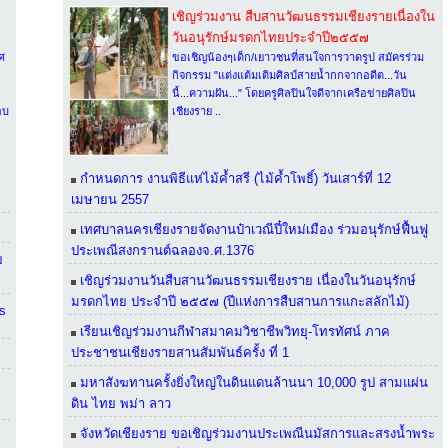
เชิญร่วมงาน สืบสานวัฒนธรรมเชียงรายเนื่องใน
วันอนุรักษ์มรดกไทยประจำปี๒๕๕๗
ศ
ขอเชิญน้องๆเด็ก/เยาวชนที่สนใจการวาดรูป สมัครร่วม
กิจกรรม "แต่งแต้มเติมศิลป์สายน้ำกกจากอดีต...วัน
นี้...ความฝัน..." โดยครูศิลปินใจดีจากเครือข่ายศิลปิน
อบ
เชียงราย ..
กำหนดการ งานพิธีแห่ไม้ค้ำสรี (ไม้ค้ำโพธิ์) วันเสาร์ที่ 12
เมษายน 2557
เทศบาลนครเชียงรายจัดงานป๋าเวณีปี๋ใหม่เมือง ร่วมอนุรักษ์ฟื้นฟู
ประเพณีสงกรานต์ฉลองจ.ศ.1376
ย
เชิญร่วมงานวันสืบสานวัฒนธรรมเชียงราย เนื่องในวันอนุรักษ์
มรดกไทย ประจําปี ๒๕๕๗ (ปีแห่งการสืบสานการแกะสลักไม้)
is
เรียนเชิญร่วมงานกีฬาสมาคมวิชาชีพวิทยุ-โทรทัศน์ ภาค
ประชาชนเชียงรายสานสัมพันธ์ครั้ง ที่ 1
มหาสังฆทานครั้งยิ่งใหญ่ในดินแดนล้านนา 10,000 รูป สามแผ่น
ดิน ไทย พม่า ลาว
จังหวัดเชียงราย ขอเชิญร่วมงานประเพณีนมัสการและสรงน้ำพระ