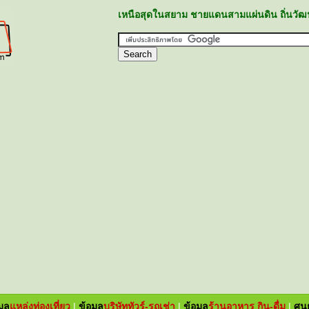
เหนือสุดในสยาม ชายแดนสามแผ่นดิน ถิ่นวัฒ
มูล
แหล่ง
ท่องเที่ยว
|
ข้อมูล
บริษัททัวร์-รถเช่า
|
ข้อมูล
ร้านอาหาร กิน-ดื่ม
|
ศูน