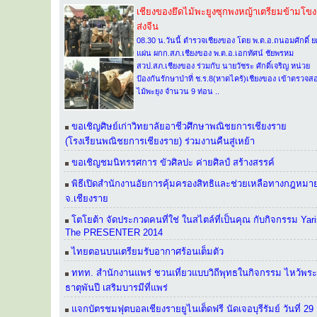
เชียงของยึดไม้พะยูงซุกพงหญ้าเตรียมข้ามโขง
ส่งจีน
08.30 น.วันนี้ ตำรวจเชียงของ โดย พ.ต.อ.ถนอมศักดิ์ ย
แผ่น ผกก.สภ.เชียงของ พ.ต.อ.เอกทัศน์ ชัยพรหม
สวป.สภ.เชียงของ ร่วมกับ นายวัชระ ศักดิ์เจริญ หน่วย
ป้องกันรักษาป่าที่ ช.ร.8(หาดไคร้)เชียงของ เข้าตรวจส
ไม้พะยุง จำนวน 9 ท่อน ..
ขอเชิญศิษย์เก่าวิทยาลัยอาชีวศึกษาพณิชยการเชียงราย
(โรงเรียนพณิชยการเชียงราย) ร่วมงานคืนสู่เหย้า
ขอเชิญชมนิทรรศการ ขัวศิลปะ ค่ายศิลป์ สร้างสรรค์
พิธีเปิดสำนักงานอัยการคุ้มครองสิทธิและช่วยเหลือทางกฎหมา
จ.เชียงราย
โตโยต้า จัดประกวดคนที่ใช่ ในสไตล์ที่เป็นคุณ กับกิจกรรม Yar
The PRESENTER 2014
ไทยตอนบนเตรียมรับอากาศร้อนเต็มตัว
ททท. สำนักงานแพร่ ชวนเที่ยวแบบวิถีพุทธในกิจกรรม ไหว้พระ
ธาตุพันปี เสริมบารมีที่แพร่
แจกบัตรชมฟุตบอลเชียงรายยูไนเต็ดฟรี นัดเจอบุรีรัมย์ วันที่ 29