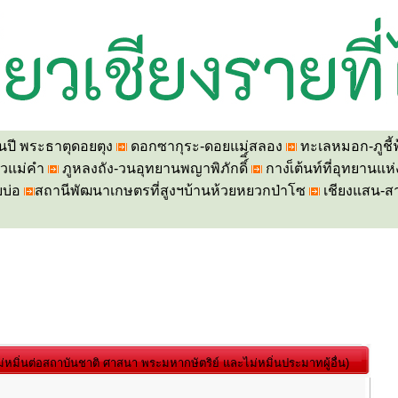
นปี พระธาตุดอยตุง
ดอกซากุระ-ดอยแม่สลอง
ทะเลหมอก-ภูชี้ฟ
วแม่คำ
ภูหลงถัง-วนอุทยานพญาพิภักดิ์
ิ์
กางเ็ต้นท์ที่อุทยานแ
บ่อ
สถานีพัฒนาเกษตรที่สูงฯบ้านห้วยหยวกป่าโซ
เชียงแสน-ส
่หมิ่นต่อสถาบันชาติ ศาสนา พระมหากษัตริย์ และไม่หมิ่นประมาทผู้อื่น)