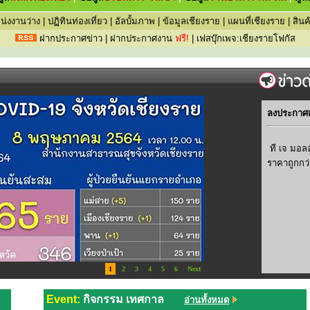
น่งงานว่าง
|
ปฏิทินท่องเที่ยว
|
อัลบั้มภาพ
|
ข้อมูลเชียงราย
|
แผนที่เชียงราย
|
สิน
ฝากประกาศข่าว
|
ฝากประกาศงาน
ฟรี!
|
เฟสบุ๊กเพจ:เชียงรายโฟกัส
ลงประกาศเม
ที เจ มอล
ราคาถูกกว่
Event:
กิจกรรม เทศกาล
อ่านทั้งหมด