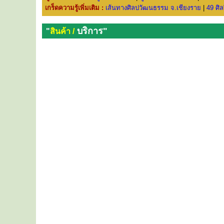
เกร็ดความรู้เพิ่มเติม :
เส้นทางศิลปวัฒนธรรม จ.เชียงราย
|
49 ศิ
บริการ"
"
สินค้า /