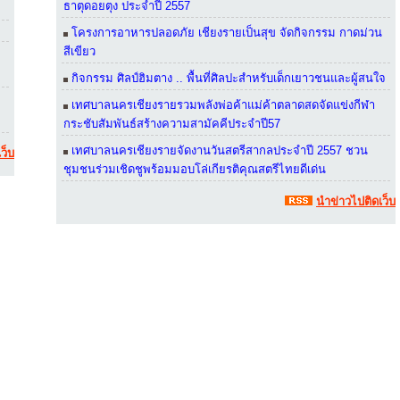
ธาตุดอยตุง ประจำปี 2557
โครงการอาหารปลอดภัย เชียงรายเป็นสุข จัดกิจกรรม กาดม่วน
สีเขียว
กิจกรรม ศิลป์ฮิมตาง .. พื้นที่ศิลปะสำหรับเด็กเยาวชนและผู้สนใจ
เทศบาลนครเชียงรายรวมพลังพ่อค้าแม่ค้าตลาดสดจัดแข่งกีฬา
กระชับสัมพันธ์สร้างความสามัคคีประจำปี57
เทศบาลนครเชียงรายจัดงานวันสตรีสากลประจำปี 2557 ชวน
ว็บ
ชุมชนร่วมเชิดชูพร้อมมอบโล่เกียรติคุณสตรีไทยดีเด่น
นำข่าวไปติดเว็บ