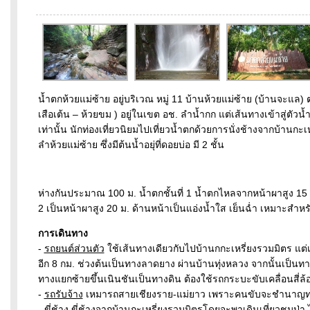
น้ำตกห้วยแม่ซ้าย อยู่บริเวณ หมู่ 11 บ้านห้วยแม่ซ้าย (บ้านจะแล)
เสือเต้น – ห้วยขม ) อยู่ในเขต อช. ลำน้ำกก แต่เส้นทางเข้าสู่ตั
เท่านั้น นักท่องเที่ยวนิยมไปเที่ยวน้ำตกด้วยการนั่งช้างจากบ้านก
ลำห้วยแม่ซ้าย ซึ่งมีต้นน้ำอยุ่ที่ดอยบ่อ มี 2 ชั้น
ห่างกันประมาณ 100 ม. น้ำตกชั้นที่ 1 น้ำตกไหลจากหน้าผาสูง 15 
2 เป็นหน้าผาสูง 20 ม. ด้านหน้าเป็นแอ่งน้ำใส เย็นฉ่ำ เหมาะสำหร
การเดินทาง
-
รถยนต์ส่วนตัว
ใช้เส้นทางเดียวกับไปบ้านกกะเหรี่ยงรวมมิตร แต่เ
อีก 8 กม. ช่วงต้นเป็นทางลาดยาง ผ่านบ้านทุ่งหลวง จากนั้นเป็นท
ทางแยกซ้ายขึ้นเนินชันเป็นทางดิน ต้องใช้รถกระบะขับเคลื่อนสี่ล
-
รถรับจ้าง
เหมารถสายเชียงราย-แม่ยาว เพราะคนขับจะชำนาญ
-
ขี่ช้าง
ขี่ช้างจากบ้านกะเหรี่ยงรวมมิตรโดยจะพาเดินเที่ยวชมป่า ไ