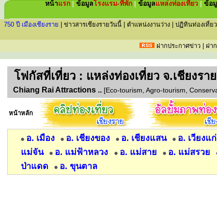
หน้า
แรก
|
ข้อมูล
โรงแรม-ที่พัก
|
ข้อมูล
แหล่ง
ท่องเที่ยว
|
ข้อม
750 ปี เมืองเชียงราย
|
ข่าวสารเชียงรายวันนี้
|
ตำแหน่งงานว่าง
|
ปฏิทินท่องเที่ยว
ฝากประกาศข่าว
|
ฝาก
โฟกัส
ที่เที่ยว : แหล่งท่องเที่ยว จ.เชียงราย
Chiang Rai Attractions ..
[Eco-tourism, Agro-tourism, Conservati
หน้าหลัก
อ. เมือง
อ. เชียงของ
อ. เชียงแสน
อ. เวียงแก
แม่จัน
อ. แม่ฟ้าหลวง
อ. แม่สาย
อ. แม่สรวย
ป่าแดด
อ. ขุนตาล