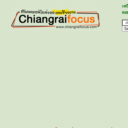
เห
ดอย