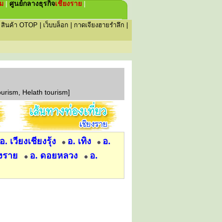
่ม
|
ศูนย์กลางธุรกิจ
เชียงราย
|
|
สินค้า OTOP
|
เว็บบล็อก
|
กาดเจียงฮายรำลึก
|
ourism, Helath tourism]
อ. เวียงเชียงรุ้ง
อ. เทิง
อ.
็งราย
อ. ดอยหลวง
อ.