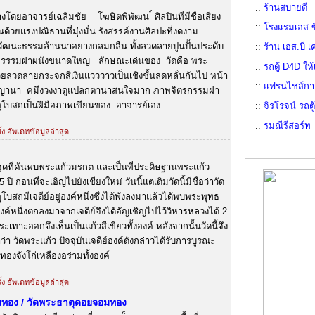
::
ร้านสบายดี
ดยอาจารย์เฉลิมชัย โฆษิตพิพัฒน ์ ศิลปินที่มีชื่อเสียง
::
โรงแรมเอส.ซ
นด้วยแรงปณิธานที่มุ่งมั่น รังสรรค์งานศิลปะที่งดงาม
ฒนะธรรมล้านนาอย่างกลมกลืน ทั้งลวดลายปูนปั้นประดับ
::
ร้าน เอส.บี เ
รรรมฝาผนังขนาดใหญ่ ลักษณะเด่นของ วัดคือ พระ
::
รถตู้ D4D ใ
วยลวดลายกระจกสีเงินแวววาวเป็นเชิงชั้นลดหลั่นกันไป หน้า
::
แฟรนไชส์กาแ
พญานา คมีงวงงาดูแปลกตาน่าสนใจมาก ภาพจิตรกรรมฝา
ุโบสถเป็นฝีมือภาพเขียนของ อาจารย์เอง
::
จิรโรจน์ รถต
::
รมณีรีสอร์ท
้ง อัพเดทข้อมูลล่าสุด
นจุดที่ค้นพบพระแก้วมรกต และเป็นที่ประดิษฐานพระแก้ว
ี ก่อนที่จะเอิญไปยังเชียงใหม่ วันนี้แต่เดิมวัดนี้มีชื่อว่าวัด
อุโบสถมีเจดีย์อยู่องค์หนึ่งซึ่งได้พังลงมาแล้วได้พบพระพุทธ
งค์หนึ่งตกลงมาจากเจดีย์จึงได้อัญเชิญไปไว้วิหารหลวงได้ 2
ะเทาะออกจึงเห็นเป็นแก้วสีเขียวทั้งองค์ หลังจากนั้นวัดนี้จึง
ว่า วัดพระแก้ว ปัจจุบันเจดีย์องค์ดังกล่าวได้รับการบูรณะ
้มทองจังโก๋เหลืองอร่ามทั้งองค์
้ง อัพเดทข้อมูลล่าสุด
มทอง / วัดพระธาตุดอยจอมทอง