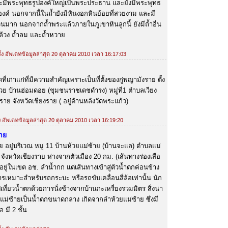
ะมีพระพุทธรูปองค์ใหญ่เป็นพระประธาน และยังมีพระพุทธ
งค์ นอกจากนี้ในถ้ำยังมีหินงอกหินย้อยที่สวยงาม และมี
นมาก นอกจากถ้ำพระแล้วภายในภูเขาหินลูกนี้ ยังมีถ้ำอื่น
างล้วง ถ้ำลม และถ้ำหวาย
ั้ง อัพเดทข้อมูลล่าสุด 20 ตุลาคม 2010 เวลา 16:17:03
ดที่เก่าแก่ที่มีความสำคัญเพราะเป็นที่ตั้งของกู่พญามังราย ตั้ง
ย บ้านฮ่อมดอย (ชุมชนราชเดชดำรง) หมู่ที่1 ตำบลเวียง
ราย จังหวัดเชียงราย ( อยู่ด้านหลังวัดพระแก้ว)
้ง อัพเดทข้อมูลล่าสุด 20 ตุลาคม 2010 เวลา 16:19:20
าย
ย อยู่บริเวณ หมู่ 11 บ้านห้วยแม่ซ้าย (บ้านจะแล) ตำบลแม่
จังหวัดเชียงราย ห่างจากตัวเมือง 20 กม. (เส้นทางร่องเสือ
 อยู่ในเขต อช. ลำน้ำกก แต่เส้นทางเข้าสู่ตัวน้ำตกค่อนข้าง
เหมาะสำหรับรถกระบะ หรือรถขับเคลื่อนสี่ล้อเท่านั้น นัก
เที่ยวน้ำตกด้วยการนั่งช้างจากบ้านกะเหรี่ยงรวมมิตร สิ่งน่า
แม่ซ้ายเป็นน้ำตกขนาดกลาง เกิดจากลำห้วยแม่ซ้าย ซึ่งมี
อ มี 2 ชั้น