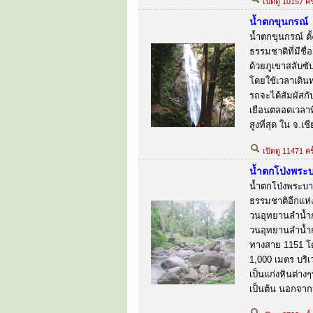
เปิดดู 10157 ครั
น้ำตกขุนกรณ์
น้ำตกขุนกรณ์ ตั้
ธรรมชาติที่มีชื่
ด้วยภูเขาสลับซ
โดยใช้เวลาเดิน
รถจะได้สัมผัสกั
เยือนตลอดเวลาที่
สูงที่สุด ใน จ.
เปิดดู 11471 ครั
น้ำตกโป่งพระ
น้ำตกโป่งพระบาท
ธรรมชาติอีกแห่ง
วนอุทยานลำน้ำก
วนอุทยานลำน้ำก
ทางสาย 1151 โดย
1,000 เมตร บริ
เป็นแก่งหินต่างๆท
เป็นต้น นอกจากนั้