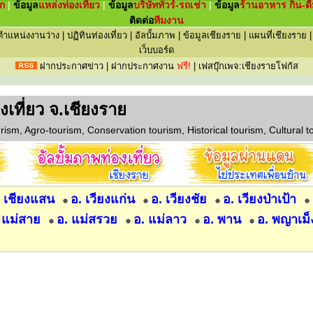
ัก
|
ข้อมูล
แหล่ง
ท่องเที่ยว
|
ข้อมูล
บริษัททัวร์-รถเช่า
|
ข้อมูล
ร้านอาหาร กิน-ดื
ติดต่อ
ทีมงาน
ตำแหน่งงานว่าง
|
ปฏิทินท่องเที่ยว
|
อัลบั้มภาพ
|
ข้อมูลเชียงราย
|
แผนที่เชียงราย
เว็บบอร์ด
ฝากประกาศข่าว
|
ฝากประกาศงาน
ฟรี!
|
เฟสบุ๊กเพจ:เชียงรายโฟกัส
่องเที่ยว จ.เชียงราย
rism, Agro-tourism, Conservation tourism, Historical tourism, Cultural t
. เชียงแสน
อ. เวียงแก่น
อ. เวียงชัย
อ. เวียงป่าเป้า
 แม่สาย
อ. แม่สรวย
อ. แม่ลาว
อ. พาน
อ. พญาเม