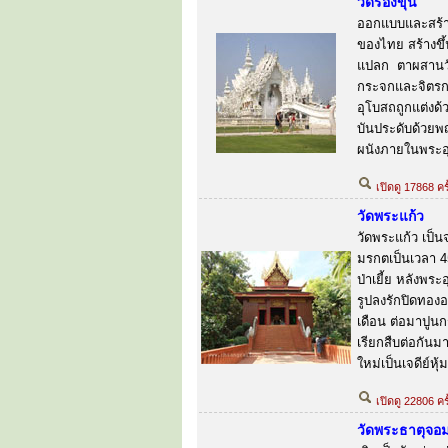
วัดร่องขุ่น
ออกแบบและสร้างโ
ของไทย สร้างขึ้
แปลก ตาผสานวั
กระจกและจิตรก
อุโบสถถูกแต่งด้
บันประดับด้วย
ผนังภายในพระอ
เปิดดู 17868 ครั
วัดพระแก้ว
วัดพระแก้ว เป็
มรกตเป็นเวลา 45 ป
ป่าเยี้ย หลังพระ
รูปลงรักปิดทองอ
เดือน ต่อมาปูนกร
เรียกสืบต่อกันมา
ใหม่เป็นเจดีย์หุ
เปิดดู 22806 ครั
วัดพระธาตุจอ