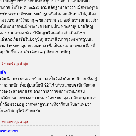
ก่สันนิษฐานว่ามีมาก่อนที่พ่อขุนเม็งรายจะมาพบพื้นที่และ
ชียงราย ในปี พ.ศ. ๑๘o๕ ตามหลักฐานกล่าวว่า เมื่อพระพุทธ
๕๖ พรรษามีพระเถระเจ้ารูปหนึ่งได้ออกเดินทางไปสู่เมือง
ำพระบรมสารีริกธาตุ ๓ ขนาดรวม ๑๖ องค์ ถวายแก่พระเจ้า
ืองโยนกนาคพันธ์ พระองค์ได้แบ่งเป็น พระธาตุขนาดใหญ่
สอง รวมสามองค์ ส่งให้พญาเรือนแก้ว เจ้าเมืองไชย
ณอำเภอเวียงชัยในปัจจุบัน) ส่วนหนึ่งบรรจุลงมหาสถูปบน
มว่าพระธาตุดอยจอมทอง เพื่อเป็นมงคลนามของเมืองมี
ทุกวันขึ้น ๑๕ ค่ำ เดือน ๓ (เดือน ๕ เหนือ)
ง อัพเดทข้อมูลล่าสุด
สัก
ดิมชื่อ พระธาตุดอยบ้านยาง เป็นวัดสังกัดมหานิกาย ซึ่งอยู่
กกมากนัก ตั้งอยู่บนเนื้อที่ 92 ไร่ บริเวณรอบๆ เป็นวัดสวน
ื่อว่าวัดพระธาตุจอมสัก จากการสำรวจของหัวหน้ากรม
นั้นได้ภาพถ่ายทางอากาศของวัดพระธาตุจอมสักมาดู พบว่า
ูน้ำล้อมรอบอยู่ จากหลักฐานทางที่จารึกบนใบลานพบว่า
โยนกไชยบุรีศรีเชียงแสน
ง อัพเดทข้อมูลล่าสุด
ยเขาควาย