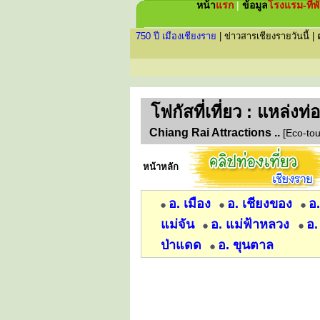
หน้า
แรก
|
ข้อมูล
โรงแรม-ที่พ
750 ปี เมืองเชียงราย
|
ข่าวสารเชียงรายวันนี้
|
โฟกัส
ที่เที่ยว : แหล่งท
Chiang Rai Attractions ..
[Eco-tou
หน้าหลัก
อ. เมือง
อ. เชียงของ
อ
แม่จัน
อ. แม่ฟ้าหลวง
อ.
ป่าแดด
อ. ขุนตาล