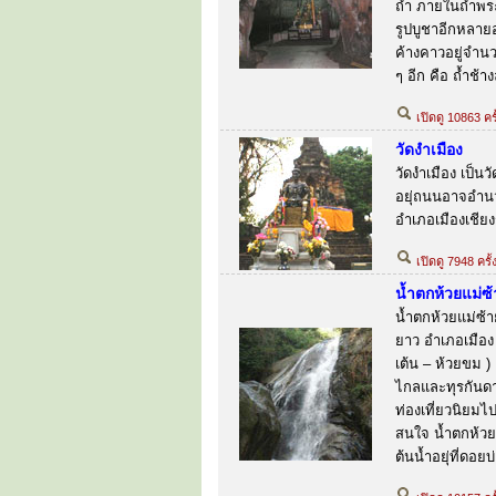
ถ้ำ ภายในถ้ำพร
รูปบูชาอีกหลายอ
ค้างคาวอยู่จำนว
ๆ อีก คือ ถ้ำช้
เปิดดู 10863 คร
วัดงำเมือง
วัดงำเมือง เป็นวั
อยุ่ถนนอาจอำนว
อำเภอเมืองเชียง
เปิดดู 7948 ครั
น้ำตกห้วยแม่ซ้
น้ำตกห้วยแม่ซ้า
ยาว อำเภอเมือง 
เต้น – ห้วยขม )
ไกลและทุรกันดาร
ท่องเที่ยวนิยมไป
สนใจ น้ำตกห้วย
ต้นน้ำอยุ่ที่ดอยบ่