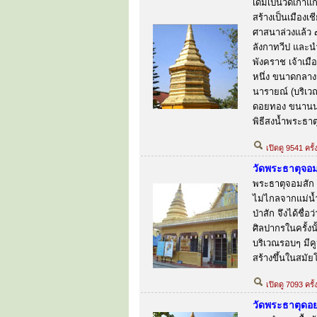
เดิมเป็นวัดเก่าแ
สร้างเป็นเมืองเ
ศาสนาล่วงแล้ว ๙
ลังกาทวีป และน
พังคราช เจ้าเม
หนึ่ง ขนาดกลาง
นารายณ์ (บริเว
ดอยทอง ขนานนา
พิธีสงน้ำพระธาตุ
เปิดดู 9541 ครั้
วัดพระธาตุจอม
พระธาตุจอมสัก เ
ไม่ไกลจากแม่น้ำ
ป่าสัก จึงได้ช
ศิลปากรในครั้ง
บริเวณรอบๆ มีค
สร้างขึ้นในสมัย
เปิดดู 7093 ครั้
วัดพระธาตุดอ