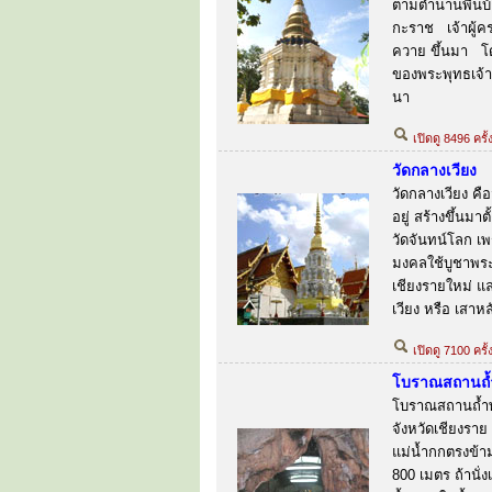
ตามตำนานพื้นบ้
กะราช เจ้าผู้คร
ควาย ขึ้นมา โดย
ของพระพุทธเจ้
นา
เปิดดู 8496 ครั้
วัดกลางเวียง
วัดกลางเวียง คือ
อยู่ สร้างขึ้นมา
วัดจันทน์โลก เพ
มงคลใช้บูชาพระ
เชียงรายใหม่ แล
เวียง หรือ เสาหล
เปิดดู 7100 ครั
โบราณสถานถ้
โบราณสถานถ้ำพระ
จังหวัดเชียงราย
แม่น้ำกกตรงข้า
800 เมตร ถ้านั