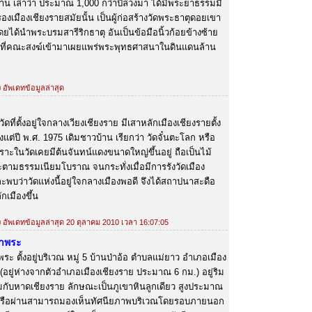
าน เล่าว่า ประมาณ 1,000 กว่าปีล่วงมา ได้มีพระยาธรรมมิ
องเมืองเชียงรายสมัยนั้น เป็นผู้ก่อสร้างวัดพระธาตุดอยเขา
ได้นำพระบรมสารีริกธาตุ อันเป็นข้อมือนิ้วก้อยข้างซ้าย
าที่คณะสงฆ์เข้ามาเผยแพร่พระพุทธศาสนาในดินแดนล้าน
ง อัพเดทข้อมูลล่าสุด
วัดที่ตั้งอยู่ใจกลางเวียงเชียงราย มีเสาหลักเมืองเชียงรายตั้ง
ตั้งแต่ปี พ.ศ. 1975 เดิมชาวบ้าน เรียกว่า วัดจั๋นตะโลก หรือ
ราะในวัดเคยมีต้นจันทน์แดงขนาดใหญ่ขึ้นอยู่ ถือเป็นไม้
ตามธรรมเนียมโบราณ จนกระทั่งเมื่อมีการรังวัดเมือง
ะพบว่าวัดแห่งนี้อยู่ใจกลางเมืองพอดี จึงได้สถาปนาสะดือ
ักเมืองขึ้น
้ง อัพเดทข้อมูลล่าสุด 20 ตุลาคม 2010 เวลา 16:07:05
ำพระ
 ตั้งอยู่บริเวณ หมู่ 5 บ้านป่าอ้อ ตำบลแม่ยาว อำเภอเมือง
 (อยู่ห่างจากตัวอำเภอเมืองเชียงราย ประมาณ 6 กม.) อยู่ริม
มกับหาดเชียงราย ลักษณะเป็นภูเขาหินลูกเดียว สูงประมาณ
่งเรือผ่านสามารถมองเห็นทัศนียภาพบริเวณโดยรอบภายนอก