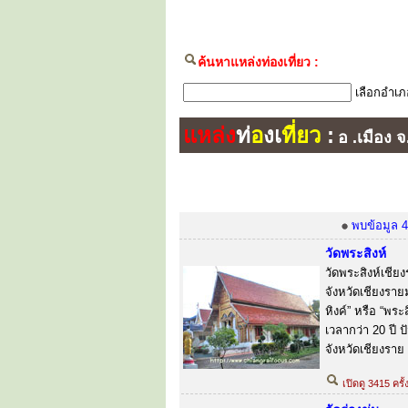
ค้นหาแหล่งท่องเที่ยว :
เลือกอำเภ
แหล่ง
ท่
อ
งเ
ที่ยว
:
อ .เมือง 
พบข้อมูล 4
วัดพระสิงห์
วัดพระสิงห์เชีย
จังหวัดเชียงรา
หิงค์” หรือ “พร
เวลากว่า 20 ปี
จังหวัดเชียงราย
เปิดดู 3415 ครั้