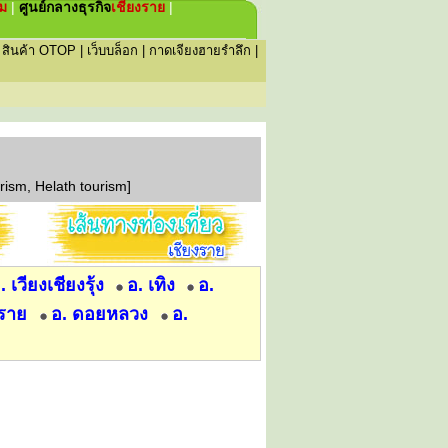
่ม
|
ศูนย์กลางธุรกิจ
เชียงราย
|
|
สินค้า OTOP
|
เว็บบล็อก
|
กาดเจียงฮายรำลึก
|
rism, Helath tourism]
. เวียงเชียงรุ้ง
อ. เทิง
อ.
งราย
อ. ดอยหลวง
อ.