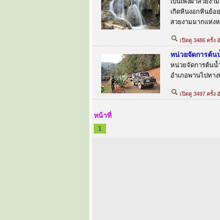
เป็นเพิงผาสวยงา
เกิดหินงอกหินย้อ
สวยงามมากแห่งหนึ
เปิดดู 3486 ครั้ง
หน่วยจัดการต้นน
หน่วยจัดการต้นน้ำ
อำเภอพานไปทางท
เปิดดู 3497 ครั้ง 
หน้าที่
1