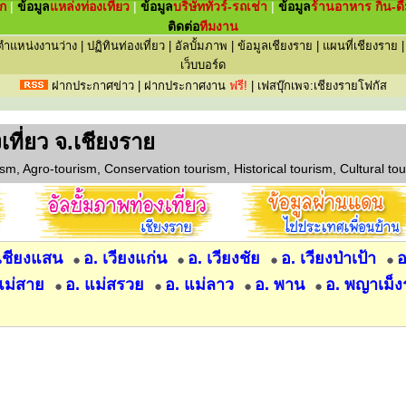
ัก
|
ข้อมูล
แหล่ง
ท่องเที่ยว
|
ข้อมูล
บริษัททัวร์-รถเช่า
|
ข้อมูล
ร้านอาหาร กิน-ดื
ติดต่อ
ทีมงาน
ตำแหน่งงานว่าง
|
ปฏิทินท่องเที่ยว
|
อัลบั้มภาพ
|
ข้อมูลเชียงราย
|
แผนที่เชียงราย
เว็บบอร์ด
ฝากประกาศข่าว
|
ฝากประกาศงาน
ฟรี!
|
เฟสบุ๊กเพจ:เชียงรายโฟกัส
องเที่ยว จ.เชียงราย
sm, Agro-tourism, Conservation tourism, Historical tourism, Cultural tou
 เชียงแสน
อ. เวียงแก่น
อ. เวียงชัย
อ. เวียงป่าเป้า
อ
แม่สาย
อ. แม่สรวย
อ. แม่ลาว
อ. พาน
อ. พญาเม็