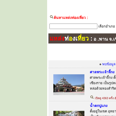
ค้นหาแหล่งท่องเที่ยว :
เลือกอำเภอ
แหล่ง
ท่
อ
งเ
ที่ยว
:
อ .พาน จ.
พบข้อมูล
ศาลพระเจ้าจี้กง
ศาลพระเจ้าจี้กง ต
เชียงราย เป็นรูปห
หล่อด้วยทองสำริด
เปิดดู 4363 ครั้ง 
น้ำตกปูแกง
ตั้งอยู่ในเขต อุ