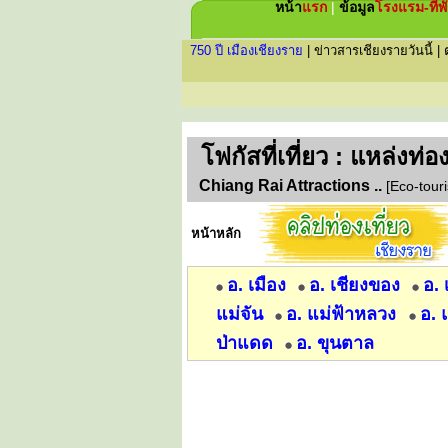
หน้า
แรก
|
ข้อมูล
โรงแรม-ที่พ
750 ปี เมืองเชียงราย
|
ข่าวสารเชียงรายวันนี้
|
โฟกัส
ที่เที่ยว : แหล่งท่
Chiang Rai Attractions ..
[Eco-touri
หน้าหลัก
อ. เมือง
อ. เชียงของ
อ.
แม่จัน
อ. แม่ฟ้าหลวง
อ. 
ป่าแดด
อ. ขุนตาล