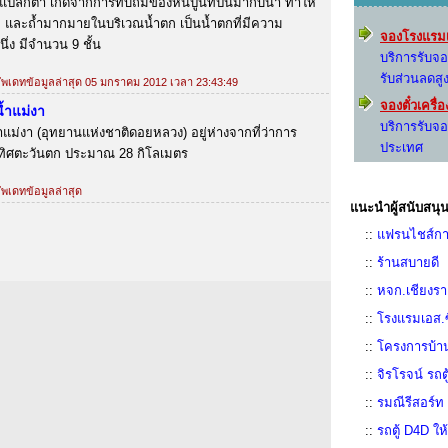
มแปลกตา เกิดจากการทับถมของหินปูนที่ปนมากับน้ำ ทำให้
ย และถ้ำมากมายในบริเวณน้ำตก เป็นน้ำตกที่มีความ
จองโรงแรมเ
่ง มีจำนวน 9 ชั้น
บริการรับจ
รับส่วนลดสู
 อัพเดทข้อมูลล่าสุด 05 มกราคม 2012 เวลา 23:43:49
จองตั๋วเครื
้ำแม่งา
บริการรับจอ
แม่งา (อุทยานแห่งชาติดอยหลวง) อยู่ห่างจากที่ว่าการ
ประเทศ
ิศตะวันตก ประมาณ 28 กิโลเมตร
อัพเดทข้อมูลล่าสุด
แนะนำผู้สนับสนุน
::
แฟรนไชส์กา
::
ร้านสบายดี
::
หจก.เชียงรา
::
โรงแรมเอส.ซ
::
โครงการบ้าน
::
จิรโรจน์ รถต
::
รมณีรีสอร์ท
::
รถตู้ D4D ใ