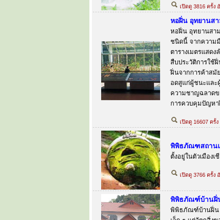
เปิดดู 3816 ครั้ง 
หอฝิ่น อุทยานส
หอฝิ่น อุทยานสาม
ชนิดนี้ จากความมื
ตารางเมตรแสดงลำด
สืบประวัติการใช้
ฝิ่นจากการค้าสมัย
อดสูแก่ผู้ชนะและ
ความชาญฉลาดขอ
การควบคุมปัญหาฝ
เปิดดู 16607 ครั้ง
พิพิธภัณฑสถานแ
ตั้งอยู่ในตัวเมือ
เปิดดู 3766 ครั้ง 
พิพิธภัณฑ์บ้านฝิ่
พิพิธภัณฑ์บ้านฝิ