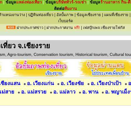
ัก
|
ข้อมูล
แหล่ง
ท่องเที่ยว
|
ข้อมูล
บริษัททัวร์-รถเช่า
|
ข้อมูล
ร้านอาหาร กิน-ดื
ติดต่อ
ทีมงาน
ตำแหน่งงานว่าง
|
ปฏิทินท่องเที่ยว
|
อัลบั้มภาพ
|
ข้อมูลเชียงราย
|
แผนที่เชียงราย
เว็บบอร์ด
ฝากประกาศข่าว
|
ฝากประกาศงาน
ฟรี!
|
เฟสบุ๊กเพจ:เชียงรายโฟกัส
องเที่ยว จ.เชียงราย
sm, Agro-tourism, Conservation tourism, Historical tourism, Cultural tou
 เชียงแสน
อ. เวียงแก่น
อ. เวียงชัย
อ. เวียงป่าเป้า
อ
แม่สาย
อ. แม่สรวย
อ. แม่ลาว
อ. พาน
อ. พญาเม็