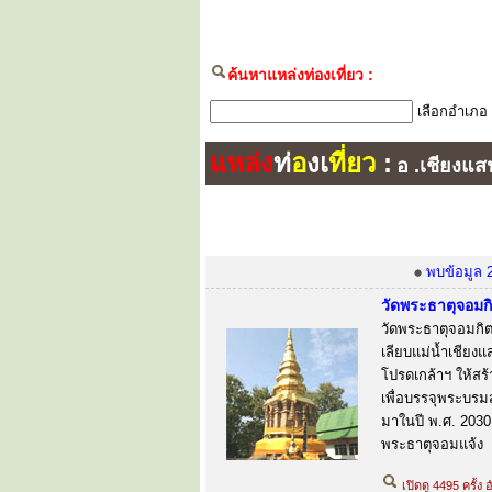
ค้นหาแหล่งท่องเที่ยว :
เลือกอำเภอ
แหล่ง
ท่
อ
งเ
ที่ยว
:
อ .เชียงแส
พบข้อมูล 
วัดพระธาตุจอมกิ
วัดพระธาตุจอมกิต
เลียบแม่น้ำเชียง
โปรดเกล้าฯ ให้สร
เพื่อบรรจุพระบรมส
มาในปี พ.ศ. 2030 ห
พระธาตุจอมแจ้ง
เปิดดู 4495 ครั้ง 