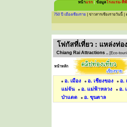
หน้า
แรก
|
ข้อมูล
โรงแรม-ที่พ
750 ปี เมืองเชียงราย
|
ข่าวสารเชียงรายวันนี้
|
โฟกัส
ที่เที่ยว : แหล่งท่
Chiang Rai Attractions ..
[Eco-touri
หน้าหลัก
อ. เมือง
อ. เชียงของ
อ.
แม่จัน
อ. แม่ฟ้าหลวง
อ. 
ป่าแดด
อ. ขุนตาล