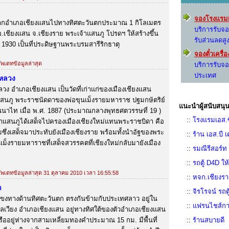
จองโรงแรมเ
างจากอำเภอเชียงแสนไปทางทิศตะวันตกประมาณ 1 กิโลเมตร
บริการรับจ
.เชียงแสน จ.เชียงราย พระเจ้าแสนภู โปรดฯ ให้สร้างขึ้น
รับส่วนลดสู
 1930 เป็นที่ประดิษฐานพระบรมสารีริกธาตุ
จองตั๋วเครื
อัพเดทข้อมูลล่าสุด
บริการรับจอ
ประเทศ
์หลวง
ลวง อำเภอเชียงแสน เป็นวัดที่เก่าแก่ของเมืองเชียงแสน
แสนภู พระราชนัดดาของพ่อขุนเม็งรายมหาราช ปฐมกษัตริย์
แนะนำผู้สนับสนุน
นาไท เมื่อ พ.ศ. 1887 (ประมาณกลางพุทธศตวรรษที่ 19 )
::
โรงแรมเอส.ซ
้าแสนภูได้เสด็จไปครองเมืองเชียงใหม่แทนพระราชบิดา คือ
ซึ่งเสด็จมาประทับยังเมืองเชียงราย พร้อมทั้งนำอัฐของพระ
::
ร้าน เอส.บี เ
เม็งรายมหาราชที่เสด็จสวรรคตที่เชียงใหม่กลับมายังเมือง
::
รมณีรีสอร์ท
::
รถตู้ D4D ใ
 อัพเดทข้อมูลล่าสุด 31 ตุลาคม 2010 เวลา 16:55:58
::
หจก.เชียงรา
า
::
จิรโรจน์ รถต
น้ำโขงทางด้านทิศตะวันตก ตรงกันข้ามกับประเทศลาว อยู่ใน
::
แฟรนไชส์กา
ลเวียง อำเภอเชียงแสน อยู่ทางทิศใต้ของตัวอำเภอเชียงแสน
ออยู่ห่างจากสามเหลี่ยมทองคำประมาณ 15 กม. มีพื้นที่
::
ร้านสบายดี