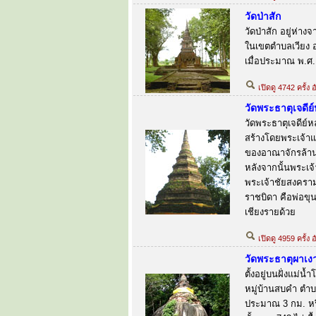
วัดป่าสัก
วัดป่าสัก อยู่ห่
ในเขตตำบลเวียง อ
เมื่อประมาณ พ.ศ.
เปิดดู 4742 ครั้ง 
วัดพระธาตุเจดีย
วัดพระธาตุเจดีย์ห
สร้างโดยพระเจ้า
ของอาณาจักรล้าน
หลังจากนั้นพระเจ
พระเจ้าชัยสงคราม
ราชบิดา คือพ่อขุน
เชียงรายด้วย
เปิดดู 4959 ครั้ง
วัดพระธาตุผาเง
ตั้งอยู่บนฝั่งแม่
หมู่บ้านสบคำ ตำบ
ประมาณ 3 กม. หรื