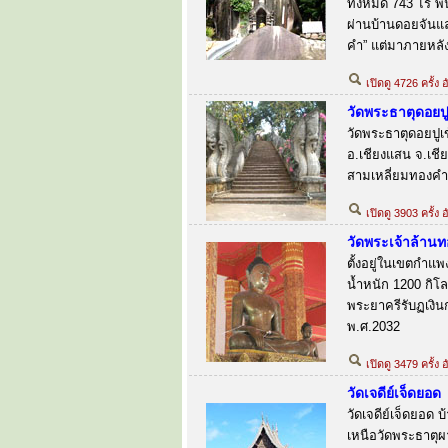
ทั้งหมด 743 ไร่ พ
ผ่านบ้านดอยจันและ
คำ” แต่มาภายหลัง
เปิดดู 4726 ครั้ง 
วัดพระธาตุดอยปู
วัดพระธาตุดอยปูเข้
อ.เชียงแสน จ.เชี
สามเหลี่ยมทองคำเ
เปิดดู 3903 ครั้ง
วัดพระเจ้าล้านท
ตั้งอยู่ในเขตกำแพ
น้ำหนัก 1200 กิโล
พระยาครีรับฏเงิน
พ.ศ.2032
เปิดดู 3479 ครั้ง
วัดเจดีย์เจ็ดยอด
วัดเจดีย์เจ็ดยอด 
เหนือวัดพระธาตุผ