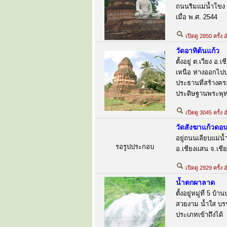
ถนนริมแม่น้ำโขง ต
เมื่อ พ.ศ. 2544
เปิดดู 2850 ครั้ง
วัดอาทิต้นแก้ว
ตั้งอยู่ ต.เวียง 
เหนือ ห่างออกไปป
ประธานที่สร้างคร
ประดิษฐานพระพุท
เปิดดู 3045 ครั้ง 
วัดสังฆาแก้วดอ
อยู่ถนนเลียบแม่น้
รอรูปประกอบ
อ.เชียงแสน จ.เชี
เปิดดู 2929 ครั้ง
น้ำตกผาลาด
ตั้งอยู่หมู่ที่ 5 
สวยงาม น้ำใส บรร
ประเภทเข้าถึงได้