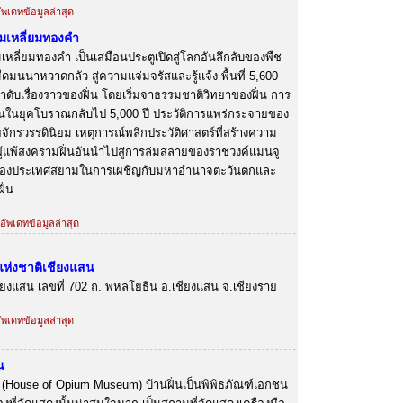
อัพเดทข้อมูลล่าสุด
ามเหลี่ยมทองคำ
เหลี่ยมทองคำ เป็นเสมือนประตูเปิดสู่โลกอันลึกลับของพืช
ดมนน่าหวาดกลัว สู่ความแจ่มจรัสและรู้แจ้ง พื้นที่ 5,600
ับเรื่องราวของฝิ่น โดยเริ่มจาธรรมชาติวิทยาของฝิ่น การ
ฝิ่นในยุคโบราณกลับไป 5,000 ปี ประวัติการแพร่กระจายของ
จักรวรรดินิยม เหตุการณ์พลิกประวัติศาสตร์ที่สร้างความ
ผู้แพ้สงครามฝิ่นอันนำไปสู่การล่มสลายของราชวงค์แมนจู
งประเทศสยามในการเผชิญกับมหาอำนาจตะวันตกและ
ิ่น
 อัพเดทข้อมูลล่าสุด
ห่งชาติเชียงแสน
งเชียงแสน เลขที่ 702 ถ. พหลโยธิน อ.เชียงแสน จ.เชียงราย
อัพเดทข้อมูลล่าสุด
น
่น (House of Opium Museum) บ้านฝิ่นเป็นพิพิธภัณฑ์เอกชน