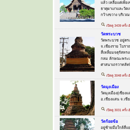
แล้ว เหลือแต่เพีย
ธาตุผาเงาและวัดเจ
กว้างขวาง บริเวณร
เปิดดู 3439 ครั้ง
วัดพระบวช
วัดพระบวช อยู่ตร
จ.เชียงราย โบราณ
สี่เหลี่ยมจตุรัสท
กลม ลักษณะพระเจด
ศาสนาเถรวาทลัทธิ
เปิดดู 3048 ครั้ง
วัดมุงเมือง
วัดมุงเมือง(เชียง
อ.เชียงแสน จ.เช
เปิดดู 3031 ครั้ง
วัดร้อยข้อ
อยู่ซ้ายมือใกล้สี