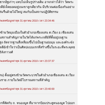
งซากอิฐเก่าๆ แทบไม่เห็นรูปร่างเดิม อาจกล่าวได้ว่า วัดพระ
ดีย์เจ็ดยอดอยู่บนเขาลูกเดียวกัน มีบริเวณต่อเนื่องกันอย่าง
่มรื่นด้วยไม้ใหญ่ สมกับเป็นสถานปฏิบัติธรรม
 อัพเดทข้อมูลล่าสุด 31 ตุลาคม 2010 เวลา 23:34:46
งข้ามวัดมุมเมืองในตัวอำเภอเชียงแสน ต.เวียง อ.เชียงแสน
สถานสำคัญภายในวัดได้แก่พระเจดีย์ที่ตั้งอยู่บนฐาน
รงสูง ถัดจากฐานสี่เหลี่ยมขึ้นไปเป็นฐานย่อมุม และองค์ระฆัง
ีย์เข้าใจว่าเป็นศิลปแบบแรกที่สร้างขึ้นในระยะที่พระพุทธ
ลังกาวงศ์
 อัพเดทข้อมูลล่าสุด 31 ตุลาคม 2010 เวลา 23:37:37
แสน) ตั้งอยู่ตรงข้ามวัดพระบวชในตัวอำเภอเชียงแสน ต.เวียง
ียงราย ภายในวัดมีโบราณสถานที่สำคัญ
 อัพเดทข้อมูลล่าสุด 31 ตุลาคม 2010 เวลา 23:40:00
่แยกที่ตัดกับ ถ. หนองมูต ที่มาจากป้อมประตูหนองมูต ไปออก