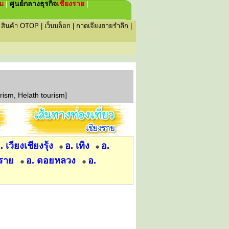
่ม
|
ศูนย์กลางธุรกิจ
เชียงราย
|
|
สินค้า OTOP
|
เว็บบล็อก
|
กาดเจียงฮายรำลึก
|
rism, Helath tourism]
. เวียงเชียงรุ้ง
อ. เทิง
อ.
งราย
อ. ดอยหลวง
อ.