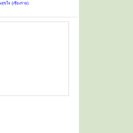
สุขใจ (เชียงราย)