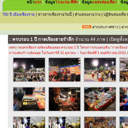
หน้า
แรก
|
ข้อมูล
โรงแรม-ที่พัก
|
ข้อมูล
แหล่ง
ท่องเที่ยว
|
ข้อม
750 ปี เมืองเชียงราย
|
ข่าวสารเชียงรายวันนี้
|
ตำแหน่งงานว่าง
|
ปฏิทินท่องเที่ยว
ฝากประกาศข่าว
|
ฝาก
::
ครบรอบ 1 ปี กาดเจียงฮายรำลึก
จำนวน 44 ภาพ ( เปิดดูทั้งห
เทศบาลนครเชียงรายจัดเฉลิมฉลอง ครบรอบ 1 ปี โครงการถนนคนเดิน “กาดเจียงฮายร
การแสดงรำวงย้อนยุค ในวันเสาร์ที่ 31 ตุลาคม – วันอาทิตย์ที่ 1 พฤศจิกายน 255