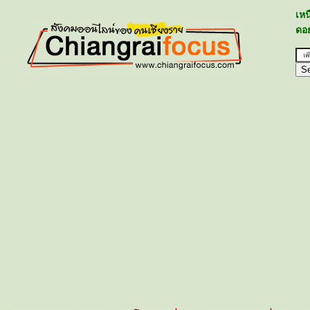
เห
ดอย