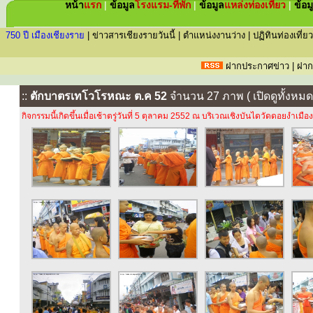
หน้า
แรก
|
ข้อมูล
โรงแรม-ที่พัก
|
ข้อมูล
แหล่ง
ท่องเที่ยว
|
ข้อม
750 ปี เมืองเชียงราย
|
ข่าวสารเชียงรายวันนี้
|
ตำแหน่งงานว่าง
|
ปฏิทินท่องเที่ยว
ฝากประกาศข่าว
|
ฝาก
::
ตักบาตรเทโวโรหณะ ต.ค 52
จำนวน 27 ภาพ ( เปิดดูทั้งหมด 
กิจกรรมนี้เกิดขึ้นเมื่อเช้าตรู่วันที่ 5 ตุลาคม 2552 ณ บริเวณเชิงบันไดวัดดอยงำเมื