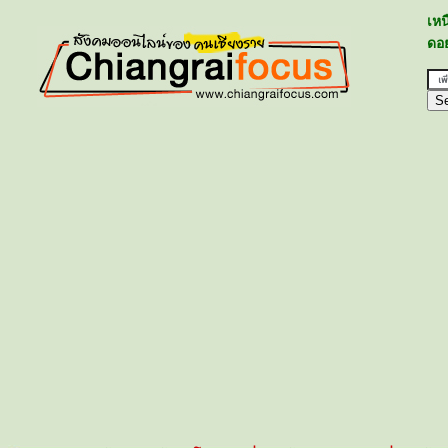
เห
ดอย