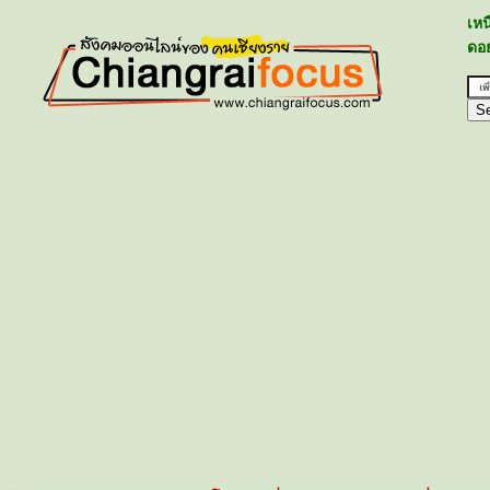
เห
ดอย