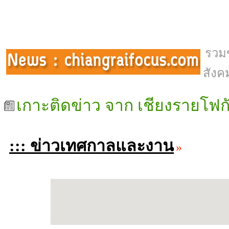
รวม
สังค
เกาะติดข่าว จาก เชียงรายโฟกั
::: ข่าวเทศกาลและงาน
»