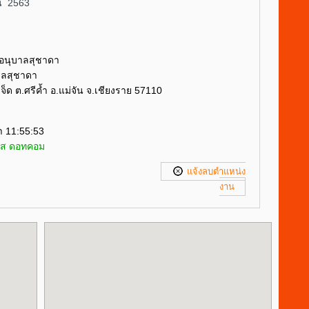
ายน 2563
นอนุบาลสุชาดา
าลสุชาดา
กเจ็ด ต.ศรีค้ำ อ.แม่จัน จ.เชียงราย 57110
า 11:55:53
ัส ดอทคอม
แจ้งลบตำแหน่ง
งาน