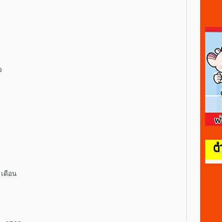
ว
ต
 เดือน